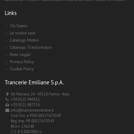
Links
Chi Siamo
Le nostre sedi
Catalogo Motori
Catalogo Trasformatori
Note Legali
Privacy Policy
Cookie Policy
Trancerie Emiliane S.p.A.
Str. Manara, 24 - 43126 Parma - Italy
+39 0521 949511
+39 0521 987376
info@trancerieemiliane.it
Cod. Fisc. e P.IVA 00527670343
Reg. Imp. PR 00527670343
REA n. 136548
C.S. € 3.000.000 i.v.