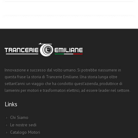
Innovazione e successo dal volto umano. Si potrebbe riassumere in
questa frase la storia di Trancerie Emiliane. Una storia lunga oltre
settant'anni: un viaggio che ha condotto quest'azienda, produttrice di
lamierini per motori e trasformatori elettrici, ad essere leader nel settore.
Links
Chi Siamo
Le nostre sedi
Catalogo Motori