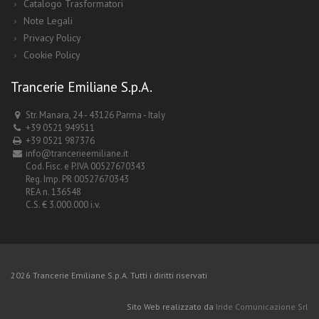
Catalogo Trasformatori
Note Legali
Privacy Policy
Cookie Policy
Trancerie Emiliane S.p.A.
Str. Manara, 24 - 43126 Parma - Italy
+39 0521 949511
+39 0521 987376
info@trancerieemiliane.it
Cod. Fisc. e P.IVA 00527670343
Reg. Imp. PR 00527670343
REA n. 136548
C.S. € 3.000.000 i.v.
2026 Trancerie Emiliane S.p.A. Tutti i diritti riservati
Sito Web realizzato da
Iride Comunicazione Srl