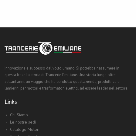
Innovazione e successo dal volto umano. Si potrebbe riassumere in
questa frase la storia di Trancerie Emiliane. Una storia lunga oltre
settant'anni: un viaggio che ha condotto quest'azienda, produttrice di
lamierini per motori e trasformatori elettrici, ad essere leader nel settore.
Links
Chi Siamo
Le nostre sedi
Catalogo Motori