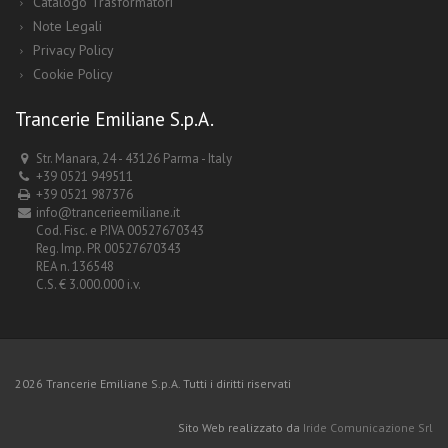
Catalogo Trasformatori
Note Legali
Privacy Policy
Cookie Policy
Trancerie Emiliane S.p.A.
Str. Manara, 24 - 43126 Parma - Italy
+39 0521 949511
+39 0521 987376
info@trancerieemiliane.it
Cod. Fisc. e P.IVA 00527670343
Reg. Imp. PR 00527670343
REA n. 136548
C.S. € 3.000.000 i.v.
2026 Trancerie Emiliane S.p.A. Tutti i diritti riservati
Sito Web realizzato da
Iride Comunicazione Srl