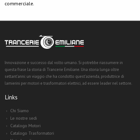
commerciale.
Innovazione e successo dal volto umano. Si potrebbe riassumere in
questa frase la storia di Trancerie Emiliane. Una storia lunga oltre
settant'anni: un viaggio che ha condotto quest'azienda, produttrice di
lamierini per motori e trasformatori elettrici, ad essere leader nel settore.
Links
Chi Siamo
Le nostre sedi
Catalogo Motori
Catalogo Trasformatori