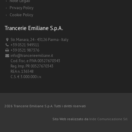
Note Legali
Privacy Policy
Cookie Policy
Trancerie Emiliane S.p.A.
Str. Manara, 24 - 43126 Parma - Italy
+39 0521 949511
+39 0521 987376
info@trancerieemiliane.it
Cod. Fisc. e P.IVA 00527670343
Reg. Imp. PR 00527670343
REA n. 136548
C.S. € 3.000.000 i.v.
2026 Trancerie Emiliane S.p.A. Tutti i diritti riservati
Sito Web realizzato da
Iride Comunicazione Srl