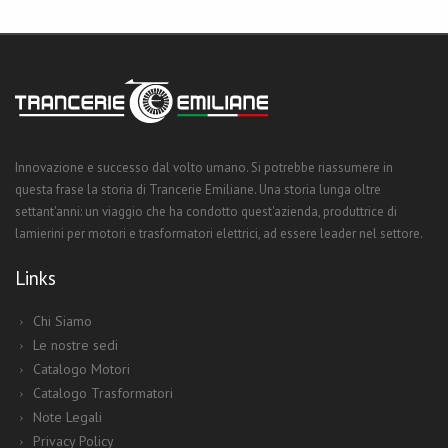
Innovazione e successo dal volto umano. Si potrebbe riassumere in
questa frase la storia di Trancerie Emiliane. Una storia lunga oltre
settant'anni: un viaggio che ha condotto quest'azienda, produttrice di
lamierini per motori e trasformatori elettrici, ad essere leader nel settore.
Links
Chi Siamo
Le nostre sedi
Catalogo Motori
Catalogo Trasformatori
Note Legali
Privacy Policy